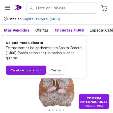
Estás en
Capital Federal
(
1406
)
Más Vendidos
Ofertas
18 cuotas FIJAS
Especial Caf
No pudimos ubicarte
Juguetes y Juegos
Peluches y Muñecos
Te mostramos las opciones para
Capital Federal
(
1406
). Podés cambiar tu ubicación cuando
quieras.
cambiar ubicación
cerrar