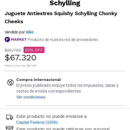
Schylling
Juguete Antiestres Squishy Schylling Chonky
Cheeks
Glic
Vendido por
Producto de nuestra red de proveedores
$89.760
25
$67.320
Precio s/imp. nac.
$67.320
Compra internacional
El precio publicado incluye todos los impuestos, tasas y
costos de envíos correspondientes
Ver condiciones
Este producto no puede enviarse a
Capital Federal (1406)
Este producto no puede retirarse por sucursal
Ingresá código postal (sólo números)