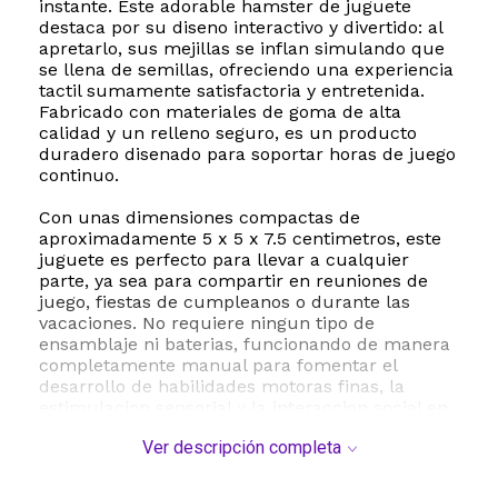
instante. Este adorable hamster de juguete
destaca por su diseno interactivo y divertido: al
apretarlo, sus mejillas se inflan simulando que
se llena de semillas, ofreciendo una experiencia
tactil sumamente satisfactoria y entretenida.
Fabricado con materiales de goma de alta
calidad y un relleno seguro, es un producto
duradero disenado para soportar horas de juego
continuo.
Con unas dimensiones compactas de
aproximadamente 5 x 5 x 7.5 centimetros, este
juguete es perfecto para llevar a cualquier
parte, ya sea para compartir en reuniones de
juego, fiestas de cumpleanos o durante las
vacaciones. No requiere ningun tipo de
ensamblaje ni baterias, funcionando de manera
completamente manual para fomentar el
desarrollo de habilidades motoras finas, la
estimulacion sensorial y la interaccion social en
ninos a partir de los 3 anos. Schylling cuenta
Ver descripción completa
con mas de cuarenta anos de trayectoria
creando juguetes tradicionales y novedosos que
capturan la nostalgia y la alegria en todas las