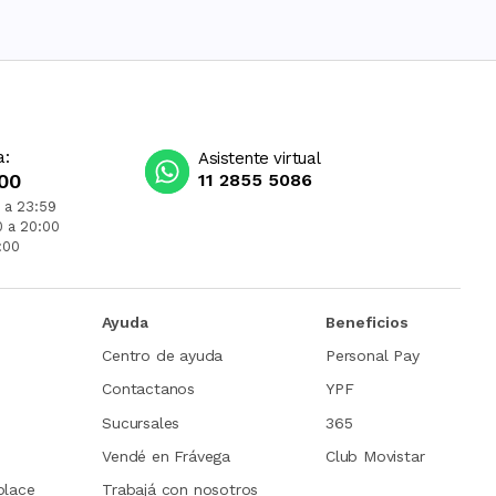
a:
Asistente virtual
00
11 2855 5086
 a 23:59
0 a 20:00
:00
Ayuda
Beneficios
Centro de ayuda
Personal Pay
Contactanos
YPF
Sucursales
365
Vendé en Frávega
Club Movistar
place
Trabajá con nosotros