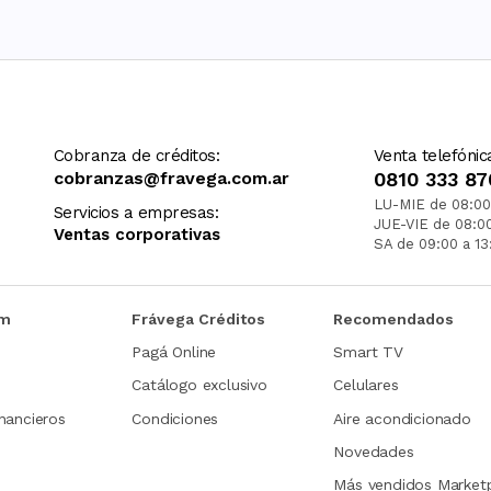
Cobranza de créditos:
Venta telefónic
cobranzas@fravega.com.ar
0810 333 87
LU-MIE de 08:00
Servicios a empresas:
JUE-VIE de 08:0
Ventas corporativas
SA de 09:00 a 13
om
Frávega Créditos
Recomendados
Pagá Online
Smart TV
Catálogo exclusivo
Celulares
nancieros
Condiciones
Aire acondicionado
Novedades
Más vendidos Market