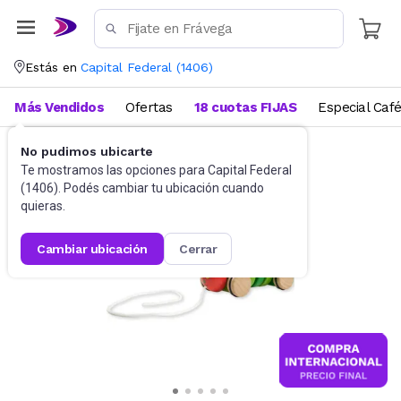
Estás en
Capital Federal
(
1406
)
Más Vendidos
Ofertas
18 cuotas FIJAS
Especial Caf
No pudimos ubicarte
Didácticos
Para bebés
Te mostramos las opciones para
Capital Federal
(
1406
). Podés cambiar tu ubicación cuando
quieras.
cambiar ubicación
cerrar