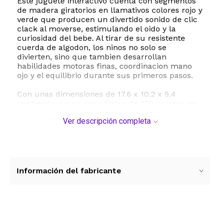
Este juguete interactivo cuenta con segmentos
de madera giratorios en llamativos colores rojo y
verde que producen un divertido sonido de clic
clack al moverse, estimulando el oido y la
curiosidad del bebe. Al tirar de su resistente
cuerda de algodon, los ninos no solo se
divierten, sino que tambien desarrollan
habilidades motoras finas, coordinacion mano
ojo y el equilibrio durante sus primeros pasos.
Con unas dimensiones de 17.6 x 10.2 x 9.4
centimetros y un peso ligero de 330 gramos, es
facil de manipular para ninos a partir de los 18
Ver descripción completa
meses. Ademas de ser un excelente estimulo
para la resolucion de problemas y el juego
activo, su hermoso diseno artistico lo convierte
en una pieza decorativa perfecta para la
habitacion infantil o guarderia.
Información del fabricante
ESTE PRODUCTO VIENE DE USA DENTRO DEL
MARCO DEL SERVICIO "PUERTA A PUERTA" QUE
RIGE PARA LOS ENVíOS POSTALES
INTERNACIONALES.