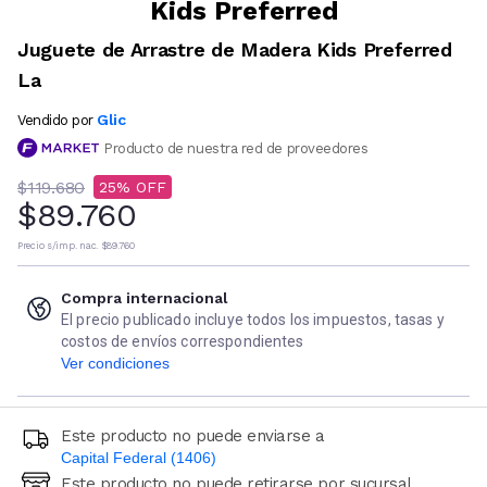
Kids Preferred
Juguete de Arrastre de Madera Kids Preferred
La
Glic
Vendido por
Producto de nuestra red de proveedores
$119.680
25
$89.760
Precio s/imp. nac.
$89.760
Compra internacional
El precio publicado incluye todos los impuestos, tasas y
costos de envíos correspondientes
Ver condiciones
Este producto no puede enviarse a
Capital Federal (1406)
Este producto no puede retirarse por sucursal
Ingresá código postal (sólo números)