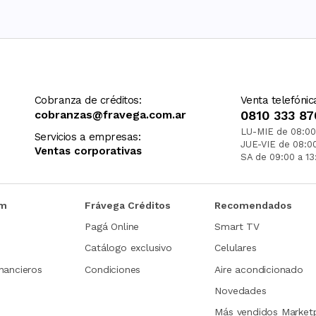
Cobranza de créditos:
Venta telefónic
cobranzas@fravega.com.ar
0810 333 87
LU-MIE de 08:00
Servicios a empresas:
JUE-VIE de 08:0
Ventas corporativas
SA de 09:00 a 13
om
Frávega Créditos
Recomendados
Pagá Online
Smart TV
Catálogo exclusivo
Celulares
nancieros
Condiciones
Aire acondicionado
Novedades
Más vendidos Market