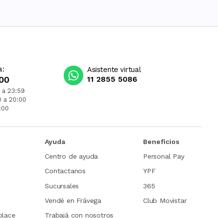
a:
Asistente virtual
00
11 2855 5086
 a 23:59
0 a 20:00
:00
Ayuda
Beneficios
Centro de ayuda
Personal Pay
Contactanos
YPF
Sucursales
365
Vendé en Frávega
Club Movistar
place
Trabajá con nosotros