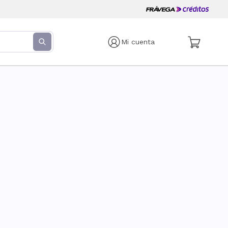
Mi cuenta
s