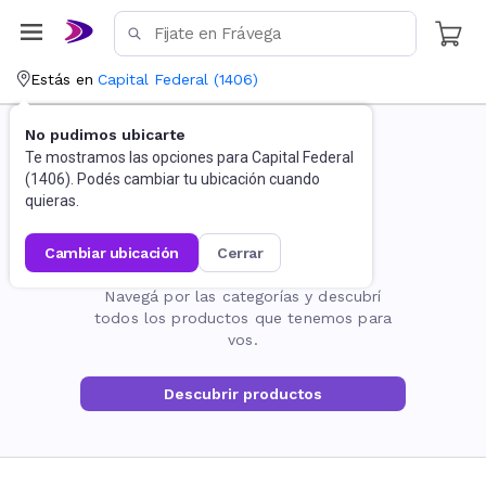
Estás en
Capital Federal
(
1406
)
No pudimos ubicarte
Te mostramos las opciones para
Capital Federal
(
1406
). Podés cambiar tu ubicación cuando
quieras.
cambiar ubicación
cerrar
La página no existe
Navegá por las categorías y descubrí
todos los productos que tenemos para
vos.
Descubrir productos