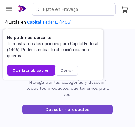
Estás en
Capital Federal
(
1406
)
No pudimos ubicarte
Te mostramos las opciones para
Capital Federal
(
1406
). Podés cambiar tu ubicación cuando
quieras.
cambiar ubicación
cerrar
La página no existe
Navegá por las categorías y descubrí
todos los productos que tenemos para
vos.
Descubrir productos