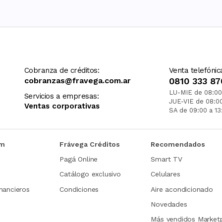
Cobranza de créditos:
Venta telefónic
cobranzas@fravega.com.ar
0810 333 87
LU-MIE de 08:00
Servicios a empresas:
JUE-VIE de 08:0
Ventas corporativas
SA de 09:00 a 13
om
Frávega Créditos
Recomendados
Pagá Online
Smart TV
Catálogo exclusivo
Celulares
nancieros
Condiciones
Aire acondicionado
Novedades
Más vendidos Market