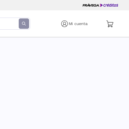
Mi cuenta
s