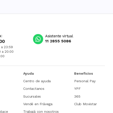
a:
Asistente virtual
00
11 2855 5086
 a 23:59
0 a 20:00
:00
Ayuda
Beneficios
Centro de ayuda
Personal Pay
Contactanos
YPF
Sucursales
365
Vendé en Frávega
Club Movistar
place
Trabajá con nosotros