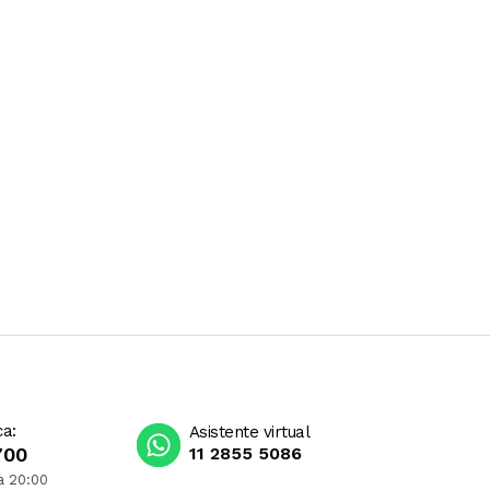
ca:
Asistente virtual
700
11 2855 5086
a 20:00