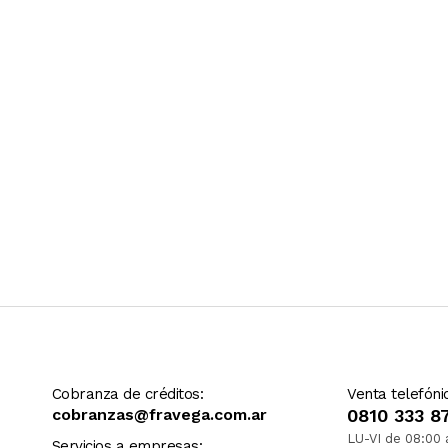
Ver más contenido
Cobranza de créditos:
Venta telefóni
cobranzas@fravega.com.ar
0810 333 8
LU-VI de 08:00 
Servicios a empresas: