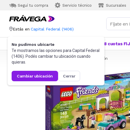
Seguí tu compra
Servicio técnico
Sucursales
Estás en
Capital Federal
(
1406
)
Categorías
Más Vendidos
Ofertas
18 cuotas FI
No pudimos ubicarte
Te mostramos las opciones para
Capital Federal
(
1406
). Podés cambiar tu ubicación cuando
Frávega
Juguetes y Juegos
Bloques y Construcción
quieras.
cambiar ubicación
cerrar