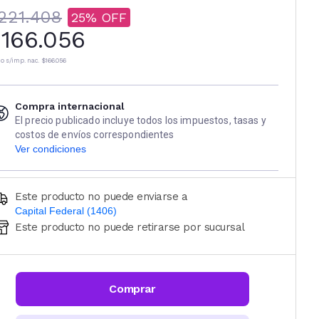
221.408
25
166.056
io s/imp. nac.
$166.056
Compra internacional
El precio publicado incluye todos los impuestos, tasas y
costos de envíos correspondientes
Ver condiciones
Este producto no puede enviarse a
Capital Federal (1406)
Este producto no puede retirarse por sucursal
Ingresá código postal (sólo números)
CALCULAR
Comprar