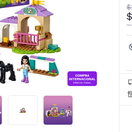
$
$
Prec