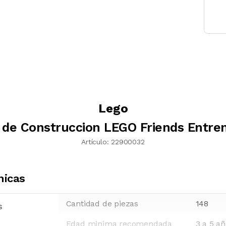
Lego
 de Construccion LEGO Friends Entre
Artículo:
22900032
nicas
Cantidad de piezas
148
s
Edad minima recomendada
3 a 5 a