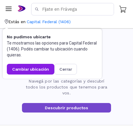
Estás en
Capital Federal
(
1406
)
No pudimos ubicarte
Te mostramos las opciones para
Capital Federal
(
1406
). Podés cambiar tu ubicación cuando
quieras.
cambiar ubicación
cerrar
La página no existe
Navegá por las categorías y descubrí
todos los productos que tenemos para
vos.
Descubrir productos