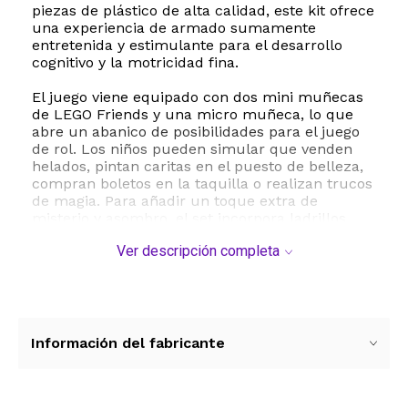
piezas de plástico de alta calidad, este kit ofrece
una experiencia de armado sumamente
entretenida y estimulante para el desarrollo
cognitivo y la motricidad fina.
El juego viene equipado con dos mini muñecas
de LEGO Friends y una micro muñeca, lo que
abre un abanico de posibilidades para el juego
de rol. Los niños pueden simular que venden
helados, pintan caritas en el puesto de belleza,
compran boletos en la taquilla o realizan trucos
de magia. Para añadir un toque extra de
misterio y asombro, el set incorpora ladrillos
especiales que brillan en la oscuridad, los
Ver descripción completa
cuales cobran vida al apagar las luces de la
habitación.
Este set de LEGO Friends es el regalo perfecto
para cumpleaños o festividades para niños a
partir de los 6 años de edad que disfrutan de las
Información del fabricante
manualidades y el juego interactivo. Las
dimensiones del conjunto completo de puestos
son de aproximadamente 14 cm de alto, 31 cm