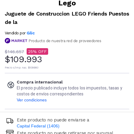
Lego
Juguete de Construccion LEGO Friends Puestos
de la
Glic
Vendido por
Producto de nuestra red de proveedores
$146.657
25
$109.993
Precio s/imp. nac.
$109.993
Compra internacional
El precio publicado incluye todos los impuestos, tasas y
costos de envíos correspondientes
Ver condiciones
Este producto no puede enviarse a
Capital Federal (1406)
Este producto no puede retirarse por sucursal
Ingresá código postal (sólo números)