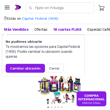
Estás en
Capital Federal
(
1406
)
Más Vendidos
Ofertas
18 cuotas FIJAS
Especial Caf
No pudimos ubicarte
Juguetes y Juegos
Bloques y Construcción
Te mostramos las opciones para
Capital Federal
(
1406
). Podés cambiar tu ubicación cuando
quieras.
cambiar ubicación
cerrar