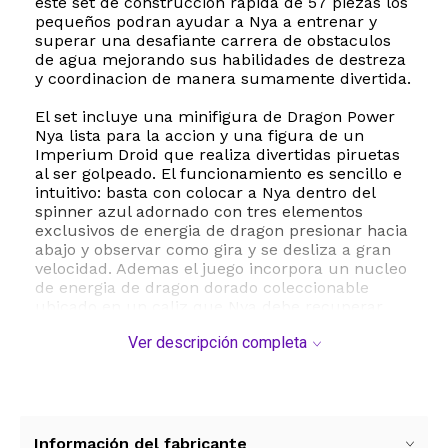
este set de construccion rapida de 57 piezas los
pequeños podran ayudar a Nya a entrenar y
superar una desafiante carrera de obstaculos
de agua mejorando sus habilidades de destreza
y coordinacion de manera sumamente divertida.
El set incluye una minifigura de Dragon Power
Nya lista para la accion y una figura de un
Imperium Droid que realiza divertidas piruetas
al ser golpeado. El funcionamiento es sencillo e
intuitivo: basta con colocar a Nya dentro del
spinner azul adornado con tres elementos
exclusivos de energia de dragon presionar hacia
abajo y observar como gira y se desliza a gran
velocidad. Ademas el juego incorpora un nucleo
de energia de dragon dorado coleccionable
ubicado en un caliz que Nya debe recuperar
junto con dos obstaculos de agua que añaden
Ver descripción completa
dificultad al trayecto.
Con unas dimensiones compactas de
aproximadamente 5 cm de alto 7 cm de largo y
9 cm de ancho este juguete es ideal para llevar
la diversion a cualquier parte ya sea para jugar
Información del fabricante