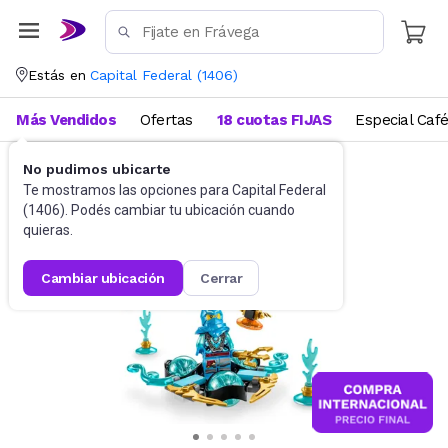
Estás en
Capital Federal
(
1406
)
Más Vendidos
Ofertas
18 cuotas FIJAS
Especial Caf
No pudimos ubicarte
Juguetes y Juegos
Bloques y Construcción
Te mostramos las opciones para
Capital Federal
(
1406
). Podés cambiar tu ubicación cuando
quieras.
cambiar ubicación
cerrar