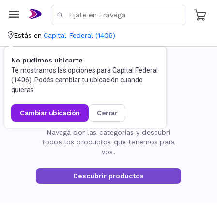
Estás en
Capital Federal
(
1406
)
No pudimos ubicarte
Te mostramos las opciones para
Capital Federal
(
1406
). Podés cambiar tu ubicación cuando
quieras.
cambiar ubicación
cerrar
La página no existe
Navegá por las categorías y descubrí
todos los productos que tenemos para
vos.
Descubrir productos