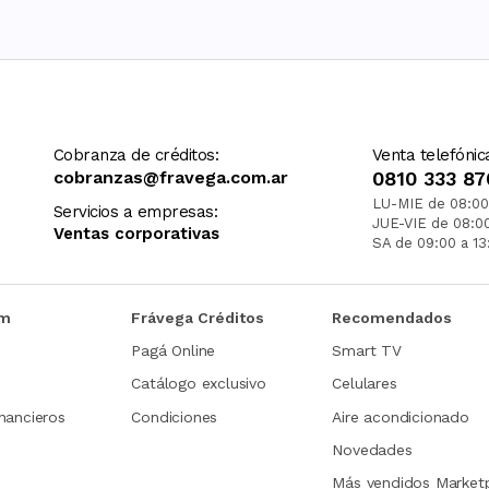
Cobranza de créditos:
Venta telefónic
cobranzas@fravega.com.ar
0810 333 87
LU-MIE de 08:00
Servicios a empresas:
JUE-VIE de 08:0
Ventas corporativas
SA de 09:00 a 13
om
Frávega Créditos
Recomendados
Pagá Online
Smart TV
Catálogo exclusivo
Celulares
nancieros
Condiciones
Aire acondicionado
Novedades
Más vendidos Market