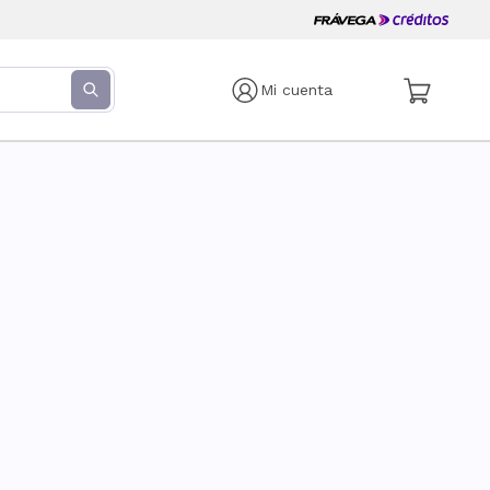
Mi cuenta
s