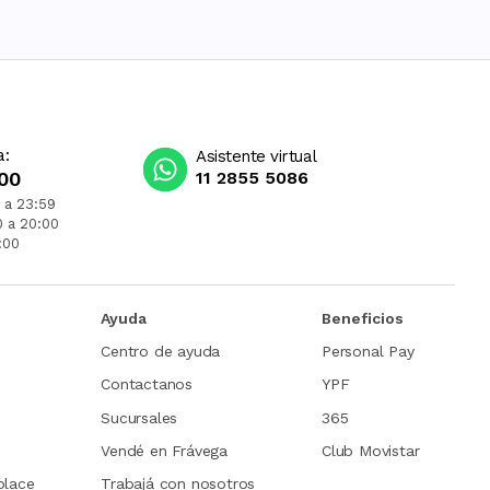
a:
Asistente virtual
00
11 2855 5086
 a 23:59
0 a 20:00
:00
Ayuda
Beneficios
Centro de ayuda
Personal Pay
Contactanos
YPF
Sucursales
365
Vendé en Frávega
Club Movistar
place
Trabajá con nosotros