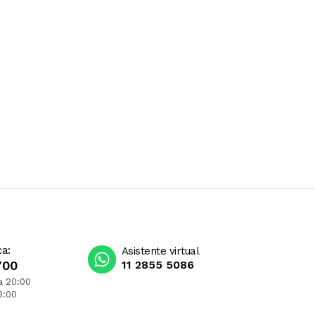
ca:
Asistente virtual
700
11 2855 5086
a 20:00
3:00