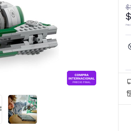
$
$
Prec