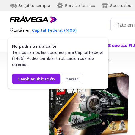
Seguí tu compra
Servicio técnico
Sucursales
Estás en
Capital Federal
(
1406
)
Categorías
Más Vendidos
Ofertas
18 cuotas FI
No pudimos ubicarte
Te mostramos las opciones para
Capital Federal
(
1406
). Podés cambiar tu ubicación cuando
Frávega
Juguetes y Juegos
Bloques y Construcción
quieras.
cambiar ubicación
cerrar