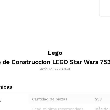
Lego
 de Construccion LEGO Star Wars 75
Artículo:
22907491
nicas
Cantidad de piezas
253
s
Edad minima recomendada
Más de 