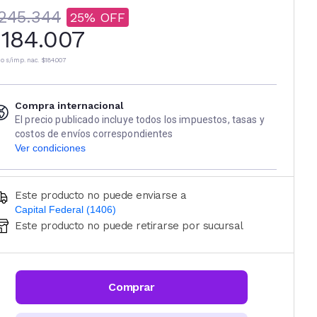
245.344
25
184.007
io s/imp. nac.
$184.007
Compra internacional
El precio publicado incluye todos los impuestos, tasas y
costos de envíos correspondientes
Ver condiciones
Este producto no puede enviarse a
Capital Federal (1406)
Este producto no puede retirarse por sucursal
Ingresá código postal (sólo números)
CALCULAR
Comprar