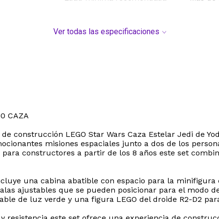
Ver todas las especificaciones
60 CAZA
de construcción LEGO Star Wars Caza Estelar Jedi de Yoda
cionantes misiones espaciales junto a dos de los personaj
ara constructores a partir de los 8 años este set combina 
ncluye una cabina abatible con espacio para la minifigur
alas ajustables que se pueden posicionar para el modo de
sable de luz verde y una figura LEGO del droide R2-D2 pa
ad y resistencia este set ofrece una experiencia de const