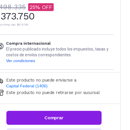
498.335
25
373.750
io s/imp. nac.
$373.750
Compra internacional
El precio publicado incluye todos los impuestos, tasas y
costos de envíos correspondientes
Ver condiciones
Este producto no puede enviarse a
Capital Federal (1406)
Este producto no puede retirarse por sucursal
Ingresá código postal (sólo números)
CALCULAR
Comprar