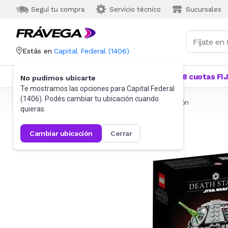
Seguí tu compra
Servicio técnico
Sucursales
Estás en
Capital Federal
(
1406
)
Categorías
Más Vendidos
Ofertas
18 cuotas FI
No pudimos ubicarte
Te mostramos las opciones para
Capital Federal
(
1406
). Podés cambiar tu ubicación cuando
Frávega
Juguetes y Juegos
Bloques y Construcción
quieras.
cambiar ubicación
cerrar