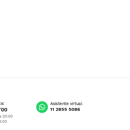
ca:
Asistente virtual
700
11 2855 5086
a 20:00
3:00