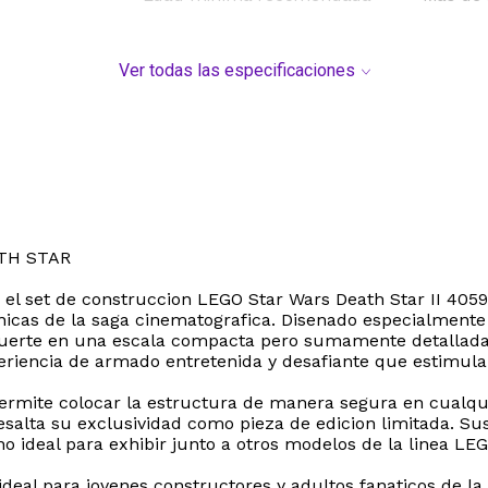
Ver todas las especificaciones
TH STAR
el set de construccion LEGO Star Wars Death Star II 40591
icas de la saga cinematografica. Disenado especialmente p
Muerte en una escala compacta pero sumamente detallada. 
eriencia de armado entretenida y desafiante que estimula 
ermite colocar la estructura de manera segura en cualquie
esalta su exclusividad como pieza de edicion limitada. S
no ideal para exhibir junto a otros modelos de la linea L
deal para jovenes constructores y adultos fanaticos de l