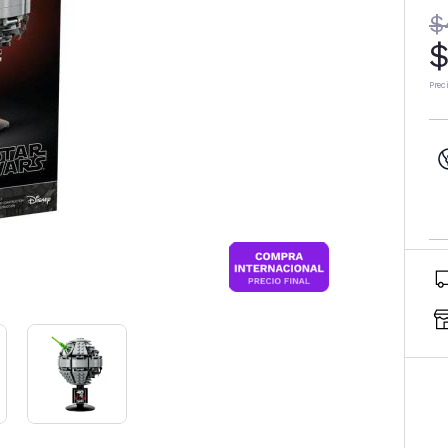
$
$
Prec