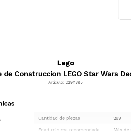
Lego
 de Construccion LEGO Star Wars De
Artículo:
22911385
nicas
Cantidad de piezas
289
s
Edad minima recomendada
Más de 