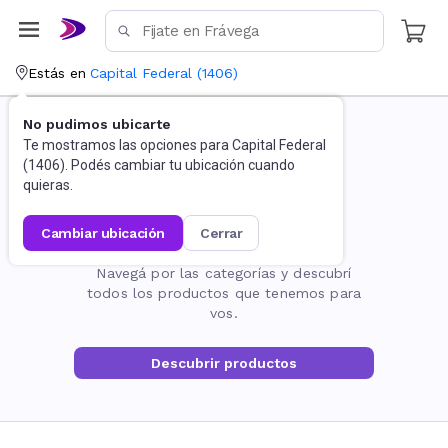
Estás en
Capital Federal
(
1406
)
No pudimos ubicarte
Te mostramos las opciones para
Capital Federal
(
1406
). Podés cambiar tu ubicación cuando
quieras.
cambiar ubicación
cerrar
La página no existe
Navegá por las categorías y descubrí
todos los productos que tenemos para
vos.
Descubrir productos