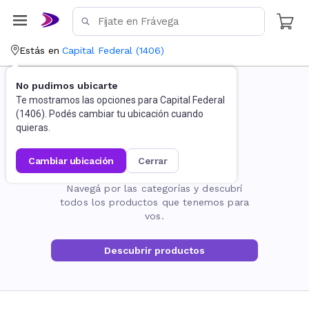
Estás en
Capital Federal
(
1406
)
No pudimos ubicarte
Te mostramos las opciones para
Capital Federal
(
1406
). Podés cambiar tu ubicación cuando
quieras.
cambiar ubicación
cerrar
La página no existe
Navegá por las categorías y descubrí
todos los productos que tenemos para
vos.
Descubrir productos