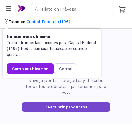
Estás en
Capital Federal
(
1406
)
No pudimos ubicarte
Te mostramos las opciones para
Capital Federal
(
1406
). Podés cambiar tu ubicación cuando
quieras.
cambiar ubicación
cerrar
La página no existe
Navegá por las categorías y descubrí
todos los productos que tenemos para
vos.
Descubrir productos