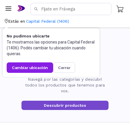
Estás en
Capital Federal
(
1406
)
No pudimos ubicarte
Te mostramos las opciones para
Capital Federal
(
1406
). Podés cambiar tu ubicación cuando
quieras.
cambiar ubicación
cerrar
La página no existe
Navegá por las categorías y descubrí
todos los productos que tenemos para
vos.
Descubrir productos