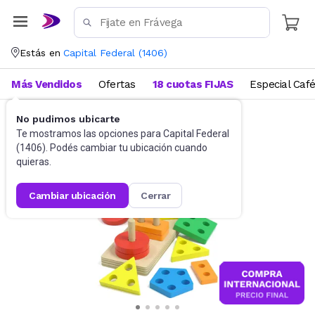
Estás en
Capital Federal
(
1406
)
Más Vendidos
Ofertas
18 cuotas FIJAS
Especial Caf
No pudimos ubicarte
Didácticos
Para bebés
Te mostramos las opciones para
Capital Federal
(
1406
). Podés cambiar tu ubicación cuando
quieras.
cambiar ubicación
cerrar