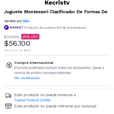
Kecristv
Juguete Montessori Clasificador De Formas De
Glic
Vendido por
Producto de nuestra red de proveedores
$74.800
25
$56.100
Precio s/imp. nac.
$56.100
Compra internacional
El precio publicado incluye todos los impuestos, tasas y
costos de envíos correspondientes
Ver condiciones
Este producto no puede enviarse a
Capital Federal (1406)
Este producto no puede retirarse por sucursal
Ingresá código postal (sólo números)