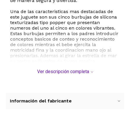
de manera segura y divertida.
Una de las caracteristicas mas destacadas de
este juguete son sus cinco burbujas de silicona
texturizadas tipo popper que presentan
numeros del uno al cinco en colores vibrantes.
Estas burbujas permiten a los padres introducir
conceptos basicos de conteo y reconocimiento
de colores mientras el bebe ejercita la
motricidad fina y la coordinacion mano ojo al
presionarlas. Ademas al girar la estrella de mar
su rostro se ilumina de forma magica
ensenando de manera practica la relacion de
Ver descripción completa
causa y efecto.
La fuerte base de ventosa es perfecta para fijar
el juguete firmemente en superficies lisas como
bandejas de sillas de comer mesas o pisos
evitando caidas constantes y permitiendo que el
Información del fabricante
bebe juegue de forma independiente y segura.
Fabricado con materiales plasticos de alta
resistencia y libres de elementos nocivos este
juguete es duradero y facil de limpiar. Requiere
de dos baterias AAA para activar sus funciones