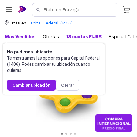
Estás en
Capital Federal
(
1406
)
Más Vendidos
Ofertas
18 cuotas FIJAS
Especial Caf
No pudimos ubicarte
Didácticos
Para bebés
Te mostramos las opciones para
Capital Federal
(
1406
). Podés cambiar tu ubicación cuando
quieras.
cambiar ubicación
cerrar