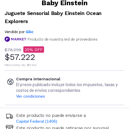
Baby Einstein
Juguete Sensorial Baby Einstein Ocean
Explorers
Glic
Vendido por
Producto de nuestra red de proveedores
$76.296
25
$57.222
Precio s/imp. nac.
$57.222
Compra internacional
El precio publicado incluye todos los impuestos, tasas y
costos de envíos correspondientes
Ver condiciones
Este producto no puede enviarse a
Capital Federal (1406)
Este producto no puede retirarse por sucursal
Ingresá código postal (sólo números)