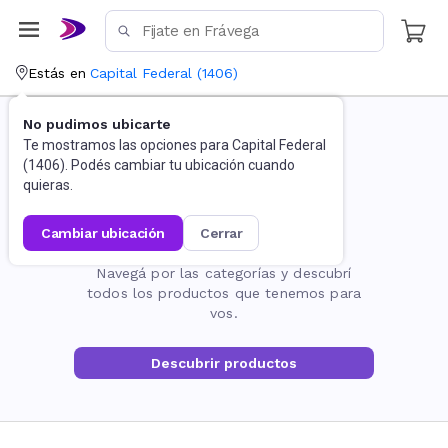
Estás en
Capital Federal
(
1406
)
No pudimos ubicarte
Te mostramos las opciones para
Capital Federal
(
1406
). Podés cambiar tu ubicación cuando
quieras.
cambiar ubicación
cerrar
La página no existe
Navegá por las categorías y descubrí
todos los productos que tenemos para
vos.
Descubrir productos