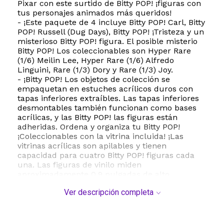
Pixar con este surtido de Bitty POP! ¡figuras con
tus personajes animados más queridos!
- ¡Este paquete de 4 incluye Bitty POP! Carl, Bitty
POP! Russell (Dug Days), Bitty POP! ¡Tristeza y un
misterioso Bitty POP! figura. El posible misterio
Bitty POP! Los coleccionables son Hyper Rare
(1/6) Meilin Lee, Hyper Rare (1/6) Alfredo
Linguini, Rare (1/3) Dory y Rare (1/3) Joy.
- ¡Bitty POP! Los objetos de colección se
empaquetan en estuches acrílicos duros con
tapas inferiores extraíbles. Las tapas inferiores
desmontables también funcionan como bases
acrílicas, y las Bitty POP! las figuras están
adheridas. Ordena y organiza tu Bitty POP!
¡Coleccionables con la vitrina incluida! ¡Las
vitrinas acrílicas son apilables y tienen
capacidad para cuatro Bitty POP! figuras cada
una. Las figuras de vinilo miden
aproximadamente 0.9 pulgadas de alto.
- Se compran cuatro figuras por paquete
Ver descripción completa
individual. La selección de artículos es aleatoria,
ya que cada pieza viene en un embalaje ciego.
No podemos aceptar solicitudes de artículos
específicos. Es posible que recibas cifras