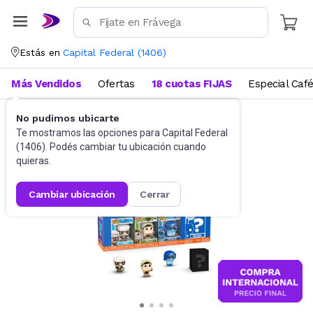
Estás en
Capital Federal
(
1406
)
Más Vendidos
Ofertas
18 cuotas FIJAS
Especial Caf
No pudimos ubicarte
Juguetes y Juegos
Peluches y Muñecos
Te mostramos las opciones para
Capital Federal
(
1406
). Podés cambiar tu ubicación cuando
quieras.
cambiar ubicación
cerrar