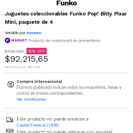
Funko
Juguetes coleccionables Funko Pop! Bitty Pixar
Mini, paquete de 4
nocnoc
Vendido por
Producto de nuestra red de proveedores
$108.489
15
$92.215,65
Precio s/imp. nac.
$76.211,28
Compra internacional
El precio publicado incluye todos los impuestos, tasas y
costos de envíos correspondientes
Ver condiciones
Este producto no puede enviarse a
Capital Federal (1406)
Este producto no puede retirarse por sucursal
Ingresá código postal (sólo números)