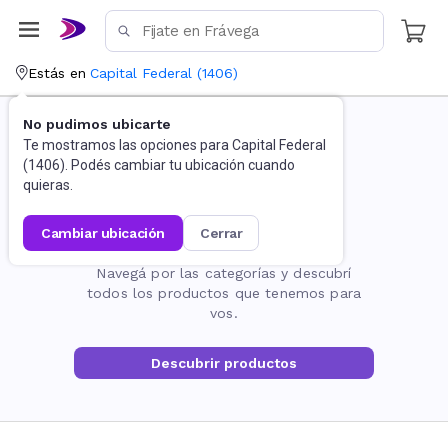
Estás en
Capital Federal
(
1406
)
No pudimos ubicarte
Te mostramos las opciones para
Capital Federal
(
1406
). Podés cambiar tu ubicación cuando
quieras.
cambiar ubicación
cerrar
La página no existe
Navegá por las categorías y descubrí
todos los productos que tenemos para
vos.
Descubrir productos