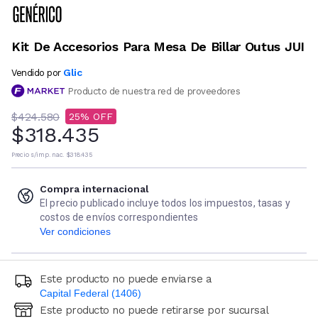
Kit De Accesorios Para Mesa De Billar Outus JUI
Glic
Vendido por
Producto de nuestra red de proveedores
$424.580
25
$318.435
Precio s/imp. nac.
$318.435
Compra internacional
El precio publicado incluye todos los impuestos, tasas y
costos de envíos correspondientes
Ver condiciones
Este producto no puede enviarse a
Capital Federal (1406)
Este producto no puede retirarse por sucursal
Ingresá código postal (sólo números)