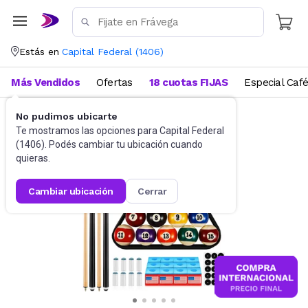
Estás en
Capital Federal
(
1406
)
Más Vendidos
Ofertas
18 cuotas FIJAS
Especial Caf
No pudimos ubicarte
Deportes y fitness
Juegos de salón
Te mostramos las opciones para
Capital Federal
(
1406
). Podés cambiar tu ubicación cuando
quieras.
cambiar ubicación
cerrar