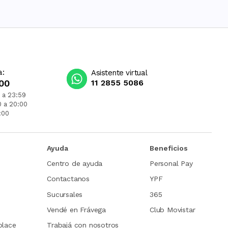
a:
Asistente virtual
00
11 2855 5086
 a 23:59
0 a 20:00
:00
Ayuda
Beneficios
Centro de ayuda
Personal Pay
Contactanos
YPF
Sucursales
365
Vendé en Frávega
Club Movistar
place
Trabajá con nosotros