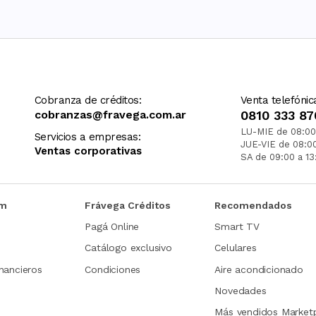
Cobranza de créditos:
Venta telefónic
cobranzas@fravega.com.ar
0810 333 87
LU-MIE de 08:00
Servicios a empresas:
JUE-VIE de 08:0
Ventas corporativas
SA de 09:00 a 13
om
Frávega Créditos
Recomendados
Pagá Online
Smart TV
Catálogo exclusivo
Celulares
nancieros
Condiciones
Aire acondicionado
Novedades
Más vendidos Market