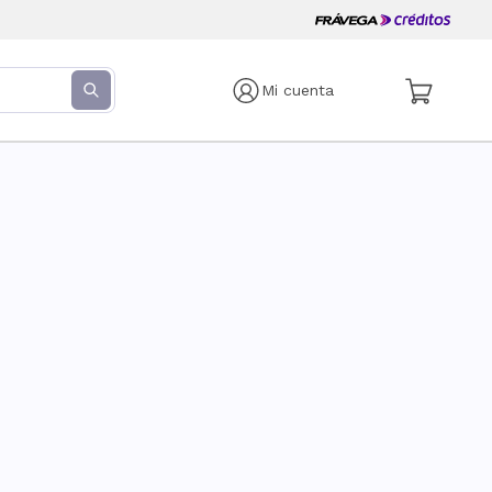
Mi cuenta
s