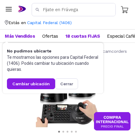
Estás en
Capital Federal
(
1406
)
Más Vendidos
Ofertas
18 cuotas FIJAS
Especial Caf
No pudimos ubicarte
Cámaras y Video Cámaras
Videocámaras y camcorders
Te mostramos las opciones para
Capital Federal
(
1406
). Podés cambiar tu ubicación cuando
quieras.
cambiar ubicación
cerrar