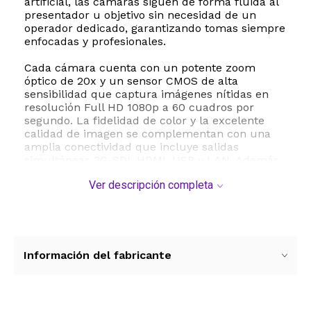
artificial, las cámaras siguen de forma fluida al
presentador u objetivo sin necesidad de un
operador dedicado, garantizando tomas siempre
enfocadas y profesionales.
Cada cámara cuenta con un potente zoom
óptico de 20x y un sensor CMOS de alta
sensibilidad que captura imágenes nítidas en
resolución Full HD 1080p a 60 cuadros por
segundo. La fidelidad de color y la excelente
calidad de imagen se complementan con una
amplia conectividad que incluye salidas
simultáneas 3G-SDI, HDMI, USB y LAN. Además,
la compatibilidad con PoE Power over Ethernet
Ver descripción completa
simplifica drásticamente la instalación al
permitir la transmisión de energía, video y
control a través de un único cable de red.
El controlador de cámara IP PTZ KC-608
incluido ofrece un manejo preciso y ergonómico
Información del fabricante
mediante su joystick profesional. Es totalmente
compatible con los protocolos VISCA, PELCO-P y
PELCO-D, y admite conexiones IP, RS232, RS422
y RS485. Este sistema se integra a la perfección