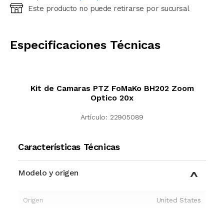
Este producto no puede retirarse por sucursal
Ingresá código postal (sólo números)
CALCULAR
Especificaciones Técnicas
Kit de Camaras PTZ FoMaKo BH202 Zoom
Optico 20x
Artículo:
22905089
Características Técnicas
Modelo y origen
Origen
United States