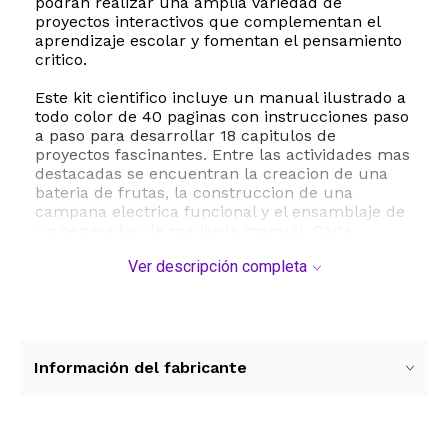
podran realizar una amplia variedad de
proyectos interactivos que complementan el
aprendizaje escolar y fomentan el pensamiento
critico.
Este kit cientifico incluye un manual ilustrado a
todo color de 40 paginas con instrucciones paso
a paso para desarrollar 18 capitulos de
proyectos fascinantes. Entre las actividades mas
destacadas se encuentran la creacion de una
bateria de frutas, la construccion de una
campana electrica funcional y el ensamblaje de
un generador de manivela manual. Cada
experimento plantea preguntas antes y despues
Ver descripción completa
de la actividad para estimular la investigacion y
el analisis cientifico en un entorno familiar o
escolar.
El set viene equipado con instrumentos de
medicion reales como un amperimetro de doble
Información del fabricante
escala y un voltimetro, ademas de portabaterias,
interruptores, bombillas, resistencias, imanes de
diferentes formas, una brujula y un motor
electrico de demostracion. Fabricado con