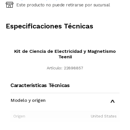
Este producto no puede retirarse por sucursal
Ingresá código postal (sólo números)
CALCULAR
Especificaciones Técnicas
Kit de Ciencia de Electricidad y Magnetismo
Teenii
Artículo:
22898857
Características Técnicas
Modelo y origen
Origen
United States