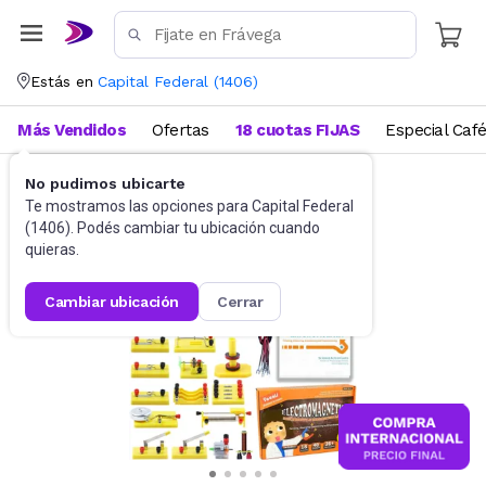
Estás en
Capital Federal
(
1406
)
Más Vendidos
Ofertas
18 cuotas FIJAS
Especial Caf
No pudimos ubicarte
Didácticos
Para niños
Te mostramos las opciones para
Capital Federal
(
1406
). Podés cambiar tu ubicación cuando
quieras.
cambiar ubicación
cerrar