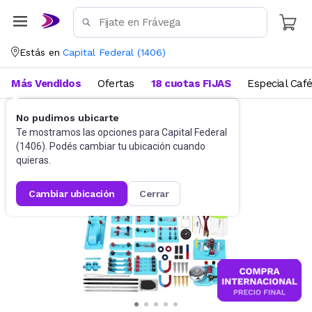
Estás en
Capital Federal
(
1406
)
Más Vendidos
Ofertas
18 cuotas FIJAS
Especial Caf
No pudimos ubicarte
Didácticos
Para niños
Te mostramos las opciones para
Capital Federal
(
1406
). Podés cambiar tu ubicación cuando
quieras.
cambiar ubicación
cerrar