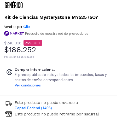
Kit de Ciencias Mysterystone MYS257SOY
Glic
Vendido por
Producto de nuestra red de proveedores
$248.336
25
$186.252
Precio s/imp. nac.
$186.252
Compra internacional
El precio publicado incluye todos los impuestos, tasas y
costos de envíos correspondientes
Ver condiciones
Este producto no puede enviarse a
Capital Federal (1406)
Este producto no puede retirarse por sucursal
Ingresá código postal (sólo números)