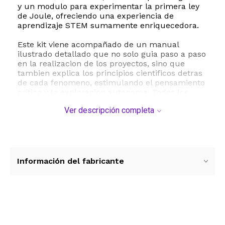
y un modulo para experimentar la primera ley
de Joule, ofreciendo una experiencia de
aprendizaje STEM sumamente enriquecedora.
Este kit viene acompañado de un manual
ilustrado detallado que no solo guia paso a paso
en la realizacion de los proyectos, sino que
tambien explica los principios cientificos detras
de cada fenomeno, estimulando el pensamiento
critico y la exploracion autonoma. Todos los
componentes estan fabricados con materiales
Ver descripción completa
seguros como plastico, metal y silicona, y se
presentan en un estuche de almacenamiento
solido y portatil donde cada pieza tiene su lugar
fijo, facilitando el orden y el transporte para
compartir la experiencia con amigos o
compañeros de clase. Es el recurso perfecto
Información del fabricante
para complementar las clases escolares y
despertar una vocacion cientifica duradera.
ESTE PRODUCTO VIENE DE USA DENTRO DEL
MARCO DEL SERVICIO "PUERTA A PUERTA" QUE
Ver más contenido
RIGE PARA LOS ENVíOS POSTALES