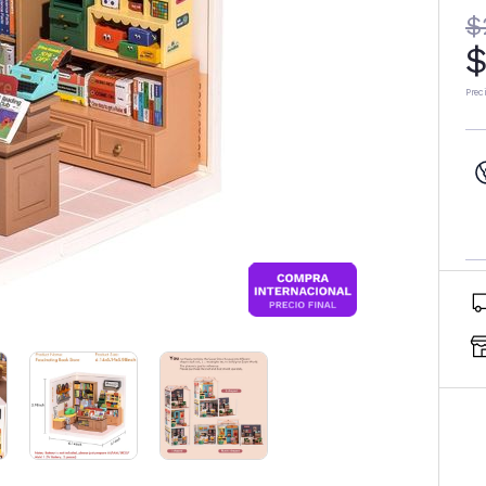
$
$
Prec