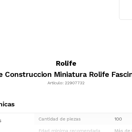
Rolife
e Construccion Miniatura Rolife Fasci
Artículo:
22907732
nicas
Cantidad de piezas
100
s
Edad minima recomendada
Más de 