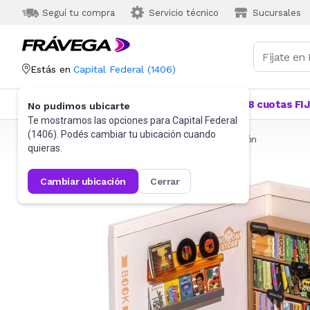
Seguí tu compra
Servicio técnico
Sucursales
Estás en
Capital Federal
(
1406
)
Categorías
Más Vendidos
Ofertas
18 cuotas FI
No pudimos ubicarte
Te mostramos las opciones para
Capital Federal
(
1406
). Podés cambiar tu ubicación cuando
Frávega
Juguetes y Juegos
Bloques y Construcción
quieras.
cambiar ubicación
cerrar