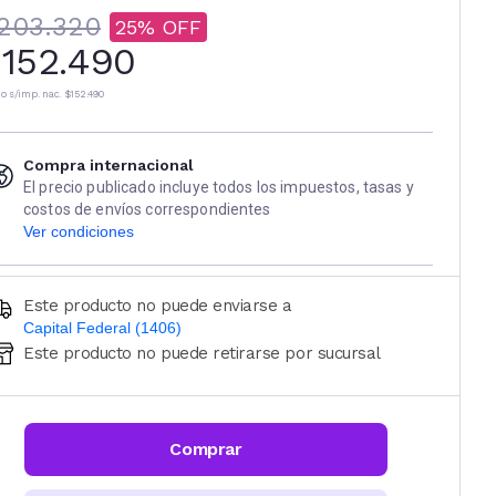
203.320
25
152.490
io s/imp. nac.
$152.490
Compra internacional
El precio publicado incluye todos los impuestos, tasas y
costos de envíos correspondientes
Ver condiciones
Este producto no puede enviarse a
Capital Federal (1406)
Este producto no puede retirarse por sucursal
Ingresá código postal (sólo números)
CALCULAR
Comprar