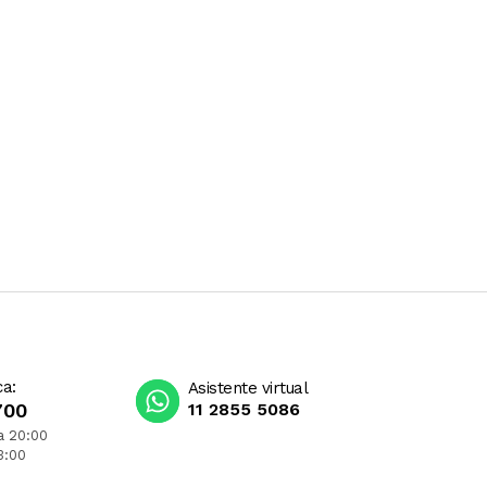
ca:
Asistente virtual
700
11 2855 5086
a 20:00
3:00