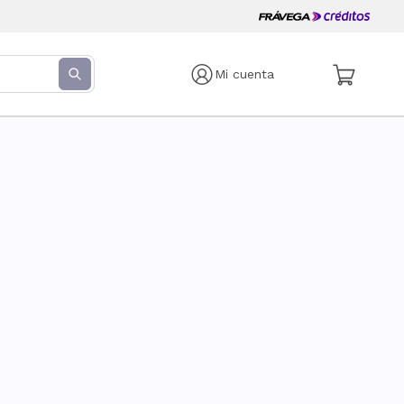
Mi cuenta
s