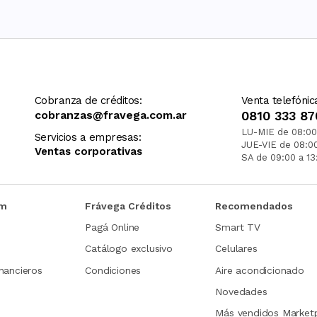
Cobranza de créditos:
Venta telefónic
cobranzas@fravega.com.ar
0810 333 87
LU-MIE de 08:00
Servicios a empresas:
JUE-VIE de 08:0
Ventas corporativas
SA de 09:00 a 13
om
Frávega Créditos
Recomendados
Pagá Online
Smart TV
Catálogo exclusivo
Celulares
nancieros
Condiciones
Aire acondicionado
Novedades
Más vendidos Market