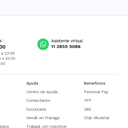
a:
Asistente virtual
00
11 2855 5086
 a 23:59
0 a 20:00
:00
Ayuda
Beneficios
Centro de ayuda
Personal Pay
Contactanos
YPF
Sucursales
365
Vendé en Frávega
Club Movistar
place
Trabajá con nosotros