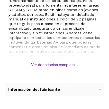
funcionamiento de los circuitos reales. Es el
proyecto ideal para fomentar el interes en areas
STEAM y STEM tanto en niños como en jovenes
y adultos curiosos. El kit incluye un detallado
manual de instrucciones a color de 22 paginas
que te guia paso a paso en el proceso de
ensamblado asegurando un aprendizaje
interactivo y sin frustraciones. Ademas viene
equipado con todos los componentes necesarios
incluyendo las baterias AA para que puedas
comenzar a crear musica de inmediato agitando
tus manos en el aire para controlar el sonido.
Con un diseño compacto y ligero de
aproximadamente 14.6 x 12 x 3.3 centimetros y
Ver descripción completa
un peso de solo 200 gramos este kit es portatil y
facil de armar en cualquier mesa de trabajo. Es
una excelente opcion para proyectos escolares
actividades de fin de semana o como un regalo
educativo que despierta la creatividad y la
vocacion cientifica.
Información del fabricante
ESTE PRODUCTO VIENE DE USA DENTRO DEL
MARCO DEL SERVICIO "PUERTA A PUERTA" QUE
RIGE PARA LOS ENVíOS POSTALES