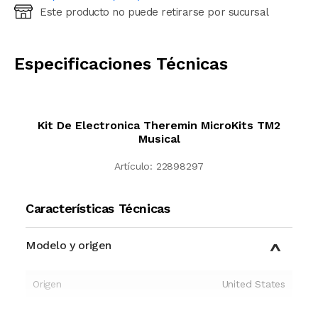
Este producto no puede retirarse por sucursal
Ingresá código postal (sólo números)
CALCULAR
Especificaciones Técnicas
Kit De Electronica Theremin MicroKits TM2
Musical
Artículo:
22898297
Características Técnicas
Modelo y origen
Origen
United States