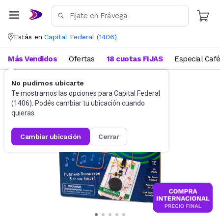
Estás en
Capital Federal
(
1406
)
Más Vendidos
Ofertas
18 cuotas FIJAS
Especial Caf
No pudimos ubicarte
Didácticos
Para niños
Te mostramos las opciones para
Capital Federal
(
1406
). Podés cambiar tu ubicación cuando
quieras.
cambiar ubicación
cerrar