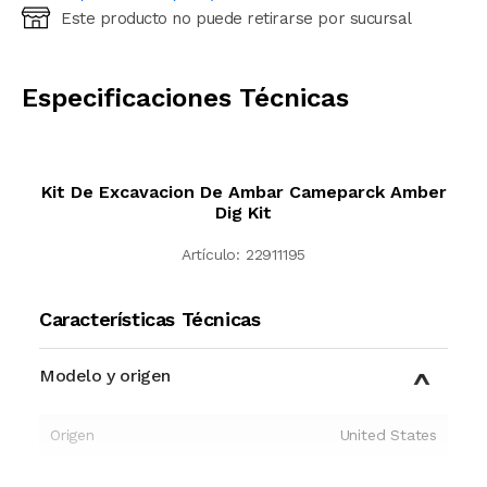
Este producto no puede retirarse por sucursal
Ingresá código postal (sólo números)
CALCULAR
Especificaciones Técnicas
Kit De Excavacion De Ambar Cameparck Amber
Dig Kit
Artículo:
22911195
Características Técnicas
Modelo y origen
Origen
United States