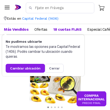
Estás en
Capital Federal
(
1406
)
Más Vendidos
Ofertas
18 cuotas FIJAS
Especial Caf
No pudimos ubicarte
Didácticos
Para niños
Te mostramos las opciones para
Capital Federal
(
1406
). Podés cambiar tu ubicación cuando
quieras.
cambiar ubicación
cerrar