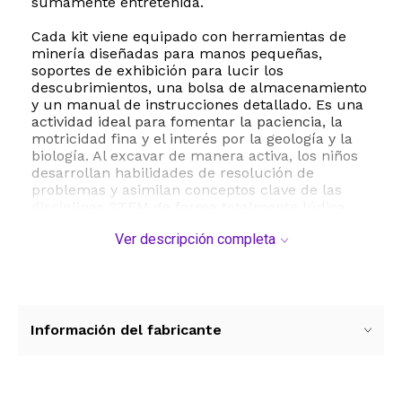
sumamente entretenida.
Cada kit viene equipado con herramientas de
minería diseñadas para manos pequeñas,
soportes de exhibición para lucir los
descubrimientos, una bolsa de almacenamiento
y un manual de instrucciones detallado. Es una
actividad ideal para fomentar la paciencia, la
motricidad fina y el interés por la geología y la
biología. Al excavar de manera activa, los niños
desarrollan habilidades de resolución de
problemas y asimilan conceptos clave de las
disciplinas STEM de forma totalmente lúdica.
Ver descripción completa
Este juguete educativo es perfecto para
compartir en familia o con amigos, promoviendo
el trabajo en equipo y la comunicación.
Fabricado con materiales plásticos y yeso
seguros para el uso infantil, es el regalo ideal
para cumpleaños, festividades o proyectos
Información del fabricante
escolares. Recomendado para niños y niñas de 6
a 18 años que tengan pasión por la ciencia y la
aventura.