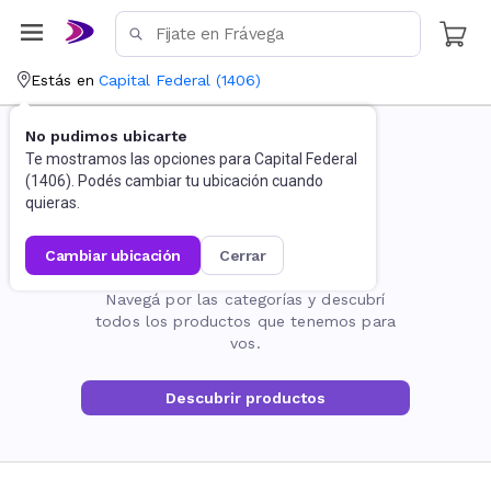
Estás en
Capital Federal
(
1406
)
No pudimos ubicarte
Te mostramos las opciones para
Capital Federal
(
1406
). Podés cambiar tu ubicación cuando
quieras.
cambiar ubicación
cerrar
La página no existe
Navegá por las categorías y descubrí
todos los productos que tenemos para
vos.
Descubrir productos