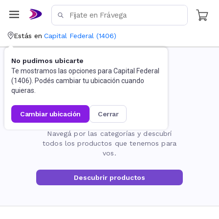
Estás en
Capital Federal
(
1406
)
No pudimos ubicarte
Te mostramos las opciones para
Capital Federal
(
1406
). Podés cambiar tu ubicación cuando
quieras.
cambiar ubicación
cerrar
La página no existe
Navegá por las categorías y descubrí
todos los productos que tenemos para
vos.
Descubrir productos