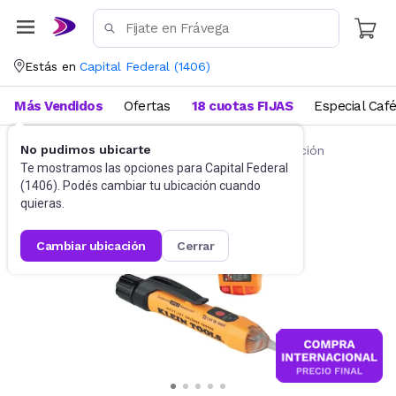
Estás en
Capital Federal
(
1406
)
Más Vendidos
Ofertas
18 cuotas FIJAS
Especial Caf
No pudimos ubicarte
Accesorios
Testers y herramientas de medición
Te mostramos las opciones para
Capital Federal
(
1406
). Podés cambiar tu ubicación cuando
quieras.
cambiar ubicación
cerrar