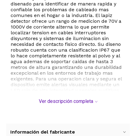
disenado para identificar de manera rapida y
confiable los problemas de cableado mas
comunes en el hogar o la industria. El lapiz
detector ofrece un rango de medicion de 70V a
1000V de corriente alterna lo que permite
localizar tension en cables interruptores
disyuntores y sistemas de iluminacion sin
necesidad de contacto fisico directo. Su diseno
robusto cuenta con una clasificacion IP67 que
lo hace completamente resistente al polvo y al
agua ademas de soportar caidas de hasta 3
metros de altura garantizando una durabilidad
excepcional en los entornos de trabajo mas
exigentes. Para una operacion clara y segura el
dispositivo emite alertas visuales mediante un
LED rojo de alta intensidad y senales auditivas
de tono fuerte al detectar tension. Ademas
Ver descripción completa
incorpora un indicador de bateria baja y un clip
de bolsillo para facilitar su transporte diario. El
probador de tomacorrientes GFCI complementa
perfectamente el kit permitiendo verificar el
correcto funcionamiento de los dispositivos de
proteccion y detectar fallas de conexion a tierra
Información del fabricante