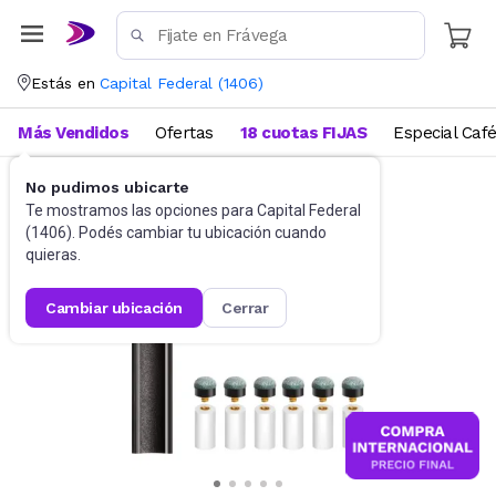
Estás en
Capital Federal
(
1406
)
Más Vendidos
Ofertas
18 cuotas FIJAS
Especial Caf
No pudimos ubicarte
Deportes y fitness
Juegos de salón
Te mostramos las opciones para
Capital Federal
(
1406
). Podés cambiar tu ubicación cuando
quieras.
cambiar ubicación
cerrar