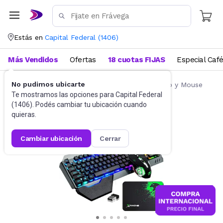
Estás en
Capital Federal
(
1406
)
Más Vendidos
Ofertas
18 cuotas FIJAS
Especial Caf
No pudimos ubicarte
Accesorios de Informática
Combos Teclado y Mouse
Te mostramos las opciones para
Capital Federal
(
1406
). Podés cambiar tu ubicación cuando
quieras.
cambiar ubicación
cerrar