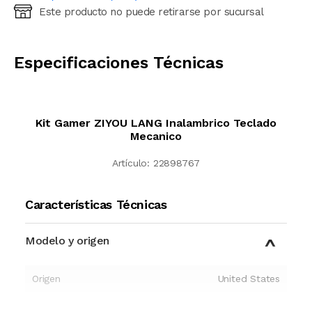
Este producto no puede retirarse por sucursal
Ingresá código postal (sólo números)
CALCULAR
Especificaciones Técnicas
Kit Gamer ZIYOU LANG Inalambrico Teclado
Mecanico
Artículo:
22898767
Características Técnicas
Modelo y origen
Origen
United States