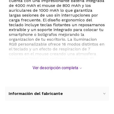
cuenta con una impresionante bateria integrada
de 4000 mAh el mouse de 800 mAh y los
auriculares de 1000 mAh lo que garantiza
largas sesiones de uso sin interrupciones por
carga frecuente. El diseño ergonomico del
teclado incluye teclas flotantes un reposamanos
extraible y un soporte integrado para colocar tu
smartphone o boligrafos mejorando la
organizacion de tu escritorio. La iluminacion
RGB personalizable ofrece 16 modos distintos en
el teclado y un efecto de respiracion de 7
colores en el mouse creando una atmosfera
inmersiva ideal para sesiones nocturnas. El
mouse optico ofrece precision ajustable con
Ver descripción completa
cuatro niveles de DPI que van desde 800 hasta
2400 permitiendo una respuesta rapida segun
el tipo de juego o tarea. Ademas el teclado es
resistente al polvo y a salpicaduras accidentales
asegurando una mayor durabilidad a largo
plazo. Este kit es compatible con sistemas
Información del fabricante
operativos Windows y es ideal tanto para
jugadores competitivos como para profesionales
que buscan comodidad y estilo en su estacion
de trabajo.