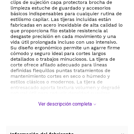
clips de sujeción capa protectora brocha de
limpieza estuche de guardado y accesorios
básicos indispensables para cualquier rutina de
estilismo capilar. Las tijeras incluidas están
fabricadas en acero inoxidable de alta calidad lo
que proporciona filo estable resistencia al
desgaste precisión en cada movimiento y una
vida útil prolongada incluso con uso intensivo.
Su diseño ergonómico permite un agarre firme
cómodo y seguro ideal para cortes largos
detallados o trabajos minuciosos. La tijera de
corte ofrece afilado adecuado para líneas
definidas flequillos puntas tratamientos de
mantenimiento cortes en seco o húmedo y
estilos clásicos o modernos. La tijera de
entresacado aporta textura volumen y degradé
natural útil para reducir densidad suavizar
transiciones perfeccionar contornos y lograr un
Ver descripción completa
acabado profesional sin esfuerzo. El kit también
incluye una capa protectora amplia que cubre
el torso y hombros del usuario evitando la caída
del cabello sobre la ropa durante el proceso de
corte. Su material es liviano fácil de limpiar y
permite trabajar sin restricciones. La brocha de