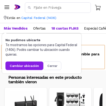
Estás en
Capital Federal
(
1406
)
Más Vendidos
Ofertas
18 cuotas FIJAS
Especial Caf
No pudimos ubicarte
Bazar
Cajas organizadoras
Te mostramos las opciones para
Capital Federal
(
1406
). Podés cambiar tu ubicación cuando
Este producto no se encuentra disponible para
quieras.
tu ubicación
cambiar ubicación
cerrar
Personas interesadas en este producto
también vieron