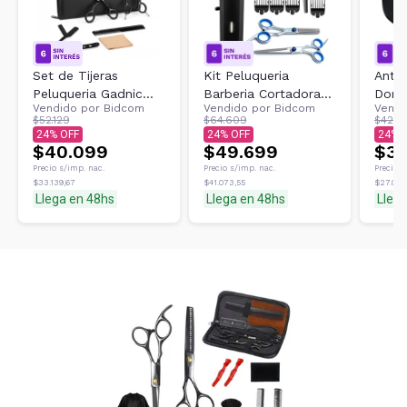
Set de Tijeras
Kit Peluqueria
Antif
Peluqueria Gadnic
Barberia Cortadora
Dorm
Vendido por
Bidcom
Vendido por
Bidcom
Vendi
Corte Pulir y Navaja
De Pelo S2000 +
Blue
$52.129
$64.609
$42.5
Tijeras Profesional
24
24
24
$40.099
Gadnic
$49.699
$32
Precio s/imp. nac.
Precio s/imp. nac.
Precio s
$33.139,67
$41.073,55
$27.023
Llega en 48hs
Llega en 48hs
Lleg