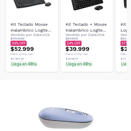
Kit Teclado Mouse
Kit Teclado + Mouse
Kit 
Inalambrico Logitech
Inalambrico Logitech
Logi
Vendido por
Daleclíck
Vendido por
Daleclíck
Vendi
Mk295 Silent Oficial
Mk220 Usb Wifi Gtia
Comb
$79.999
$51.999
$51.9
Slim
34
24
57
$52.999
$39.999
$22
Precio s/imp. nac.
Precio s/imp. nac.
Precio s
$47.962,90
$36.198,19
$20.361
Llega en 48hs
Llega en 48hs
Lleg