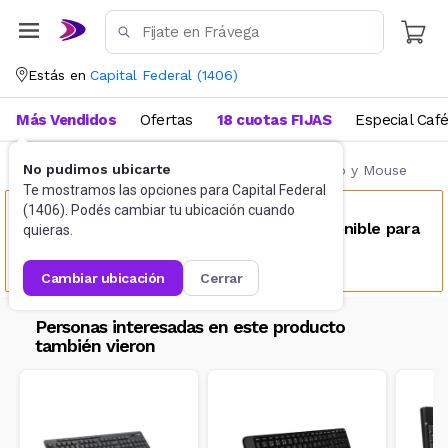
Estás en
Capital Federal
(
1406
)
Más Vendidos
Ofertas
18 cuotas FIJAS
Especial Caf
No pudimos ubicarte
Accesorios de Informática
Combos Teclado y Mouse
Te mostramos las opciones para
Capital Federal
(
1406
). Podés cambiar tu ubicación cuando
Este producto no se encuentra disponible para
quieras.
tu ubicación
cambiar ubicación
cerrar
Personas interesadas en este producto
también vieron