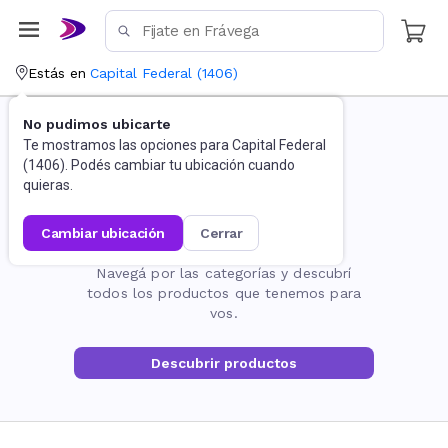
Estás en
Capital Federal
(
1406
)
No pudimos ubicarte
Te mostramos las opciones para
Capital Federal
(
1406
). Podés cambiar tu ubicación cuando
quieras.
cambiar ubicación
cerrar
La página no existe
Navegá por las categorías y descubrí
todos los productos que tenemos para
vos.
Descubrir productos