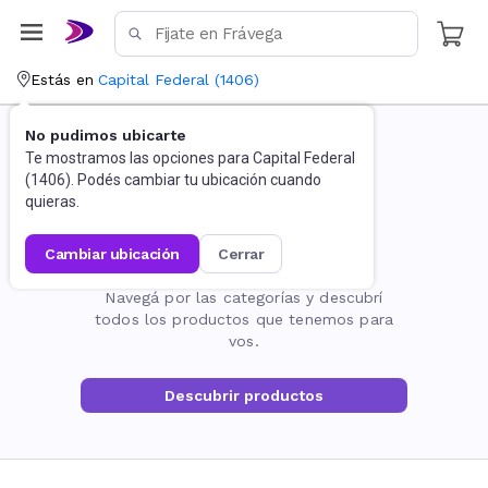
Estás en
Capital Federal
(
1406
)
No pudimos ubicarte
Te mostramos las opciones para
Capital Federal
(
1406
). Podés cambiar tu ubicación cuando
quieras.
cambiar ubicación
cerrar
La página no existe
Navegá por las categorías y descubrí
todos los productos que tenemos para
vos.
Descubrir productos