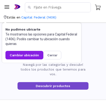
Estás en
Capital Federal
(
1406
)
No pudimos ubicarte
Te mostramos las opciones para
Capital Federal
(
1406
). Podés cambiar tu ubicación cuando
quieras.
cambiar ubicación
cerrar
La página no existe
Navegá por las categorías y descubrí
todos los productos que tenemos para
vos.
Descubrir productos