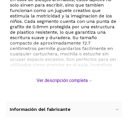
solo sirven para escribir, sino que tambien
funcionan como un juguete creativo que
estimula la motricidad y la imaginacion de los
niños. Cada segmento cuenta con una punta de
grafito de 0.9mm protegida por una estructura
de plastico resistente, lo que garantiza una
escritura suave y duradera. Su tamaño
compacto de aproximadamente 12.7
centimetros permite guardarlos facilmente en
cualquier cartuchera, mochila o estuche sin
ocupar espacio excesivo. Son perfectos para ser
utilizados como premios en el aula, incentivos
escolares o como el regalo principal en bolsas
de sorpresas para fiestas de cumpleaños y
Ver descripción completa
eventos infantiles. La versatilidad de estos
lapices permite que los niños intercambien los
colores azul, verde, rosa, amarillo y purpura
para crear combinaciones unicas, fomentando
el juego compartido. Al ser fabricados con
materiales no toxicos y seguros, son aptos para
Información del fabricante
el uso diario en tareas escolares, dibujos y
bocetos. Este paquete de 50 unidades asegura
que siempre tendras un detalle a mano para