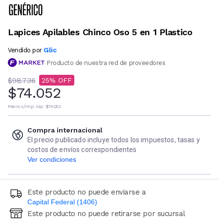
Lapices Apilables Chinco Oso 5 en 1 Plastico
Glic
Vendido por
Producto de nuestra red de proveedores
$98.736
25
$74.052
Precio s/imp. nac.
$74.052
Compra internacional
El precio publicado incluye todos los impuestos, tasas y
costos de envíos correspondientes
Ver condiciones
Este producto no puede enviarse a
Capital Federal (1406)
Este producto no puede retirarse por sucursal
Ingresá código postal (sólo números)