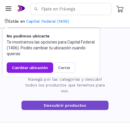
Estás en
Capital Federal
(
1406
)
No pudimos ubicarte
Te mostramos las opciones para
Capital Federal
(
1406
). Podés cambiar tu ubicación cuando
quieras.
cambiar ubicación
cerrar
La página no existe
Navegá por las categorías y descubrí
todos los productos que tenemos para
vos.
Descubrir productos