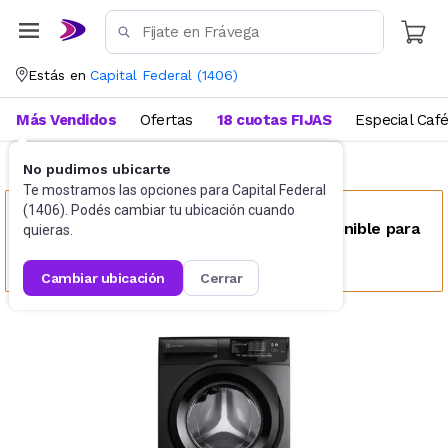
Estás en
Capital Federal
(
1406
)
Más Vendidos
Ofertas
18 cuotas FIJAS
Especial Caf
No pudimos ubicarte
Lavado
Lavarropas
Te mostramos las opciones para
Capital Federal
(
1406
). Podés cambiar tu ubicación cuando
Este producto no se encuentra disponible para
quieras.
tu ubicación
cambiar ubicación
cerrar