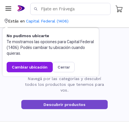
Estás en
Capital Federal
(
1406
)
No pudimos ubicarte
Te mostramos las opciones para
Capital Federal
(
1406
). Podés cambiar tu ubicación cuando
quieras.
cambiar ubicación
cerrar
La página no existe
Navegá por las categorías y descubrí
todos los productos que tenemos para
vos.
Descubrir productos