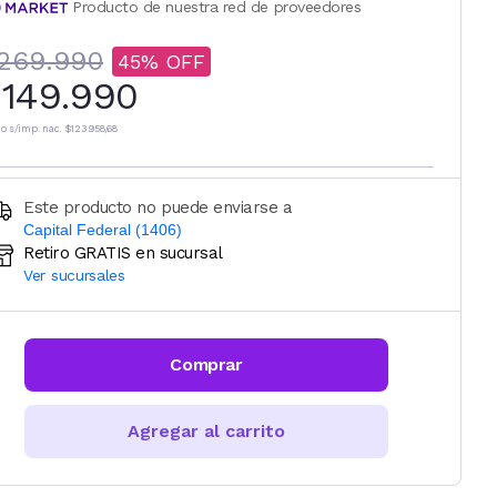
Producto de nuestra red de proveedores
269.990
45
149.990
io s/imp. nac.
$123.958,68
Este producto no puede enviarse a
Capital Federal (1406)
Retiro GRATIS en sucursal
Ingresá código postal (sólo números)
Ver sucursales
CALCULAR
Comprar
Agregar al carrito