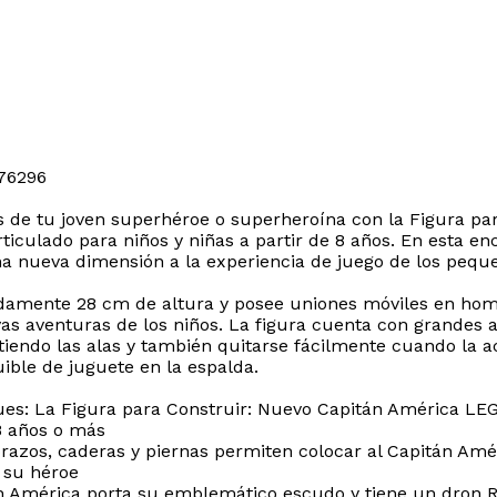
 76296
nos de tu joven superhéroe o superheroína con la Figura 
rticulado para niños y niñas a partir de 8 años. En esta e
a nueva dimensión a la experiencia de juego de los peque
damente 28 cm de altura y posee uniones móviles en homb
as aventuras de los niños. La figura cuenta con grandes ala
endo las alas y también quitarse fácilmente cuando la acc
ble de juguete en la espalda.
ues: La Figura para Construir: Nuevo Capitán América LE
8 años o más
razos, caderas y piernas permiten colocar al Capitán Améri
 su héroe
án América porta su emblemático escudo y tiene un dron R