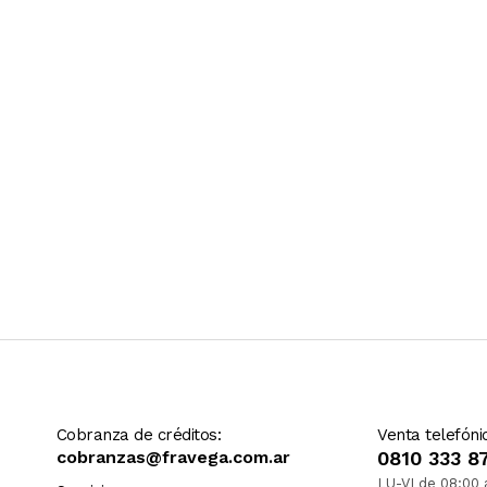
Ver más contenido
Cobranza de créditos:
Venta telefóni
cobranzas@fravega.com.ar
0810 333 8
LU-VI de 08:00 