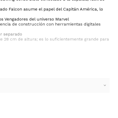
ado Falcon asume el papel del Capitán América, lo
los Vengadores del universo Marvel
encia de construcción con herramientas digitales
or separado
e 28 cm de altura; es lo suficientemente grande para