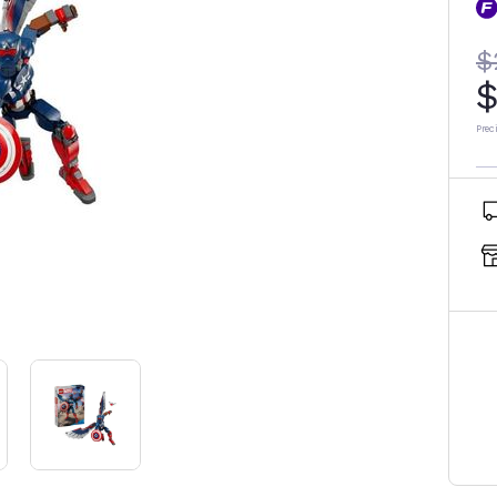
$
$
Prec