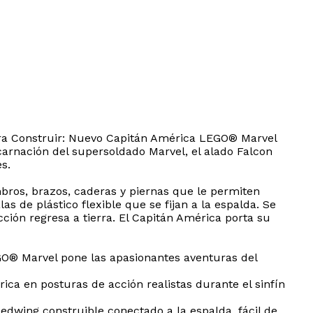
para Construir: Nuevo Capitán América LEGO® Marvel
ncarnación del supersoldado Marvel, el alado Falcon
s.
ros, brazos, caderas y piernas que le permiten
s de plástico flexible que se fijan a la espalda. Se
ión regresa a tierra. El Capitán América porta su
GO® Marvel pone las apasionantes aventuras del
ca en posturas de acción realistas durante el sinfín
edwing construible conectado a la espalda, fácil de