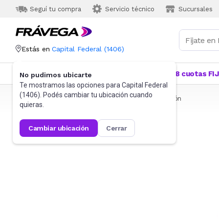
Seguí tu compra
Servicio técnico
Sucursales
Estás en
Capital Federal
(
1406
)
Categorías
Más Vendidos
Ofertas
18 cuotas FI
No pudimos ubicarte
Te mostramos las opciones para
Capital Federal
(
1406
). Podés cambiar tu ubicación cuando
Frávega
Juguetes y Juegos
Bloques y Construcción
quieras.
cambiar ubicación
cerrar