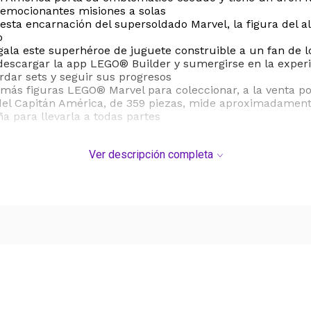
r emocionantes misiones a solas
ta encarnación del supersoldado Marvel, la figura del al
o
egala este superhéroe de juguete construible a un fan de 
descargar la app LEGO® Builder y sumergirse en la experi
rdar sets y seguir sus progresos
 más figuras LEGO® Marvel para coleccionar, a la venta p
 del Capitán América, de 359 piezas, mide aproximadament
a para llevarla a todas partes
Ver descripción completa