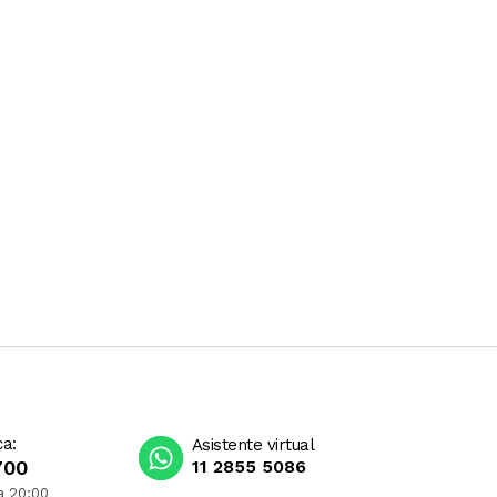
ca:
Asistente virtual
700
11 2855 5086
a 20:00