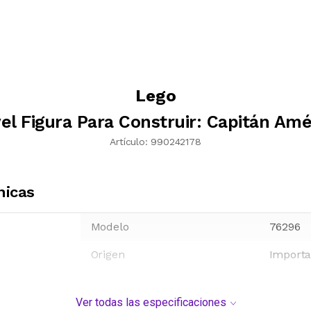
Lego
el Figura Para Construir: Capitán Amé
Artículo:
990242178
nicas
Modelo
76296
Origen
Import
Ver todas las especificaciones