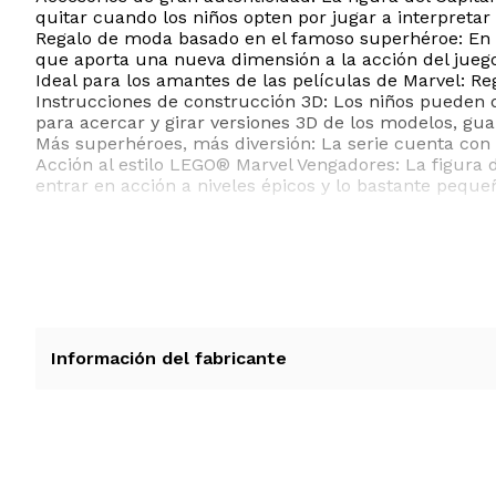
quitar cuando los niños opten por jugar a interpreta
Regalo de moda basado en el famoso superhéroe: En es
que aporta una nueva dimensión a la acción del jueg
Ideal para los amantes de las películas de Marvel: R
Instrucciones de construcción 3D: Los niños pueden 
para acercar y girar versiones 3D de los modelos, gua
Más superhéroes, más diversión: La serie cuenta con
Acción al estilo LEGO® Marvel Vengadores: La figura
entrar en acción a niveles épicos y lo bastante pequeñ
Información del fabricante