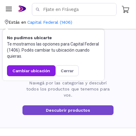
Estás en
Capital Federal
(
1406
)
No pudimos ubicarte
Te mostramos las opciones para
Capital Federal
(
1406
). Podés cambiar tu ubicación cuando
quieras.
cambiar ubicación
cerrar
La página no existe
Navegá por las categorías y descubrí
todos los productos que tenemos para
vos.
Descubrir productos