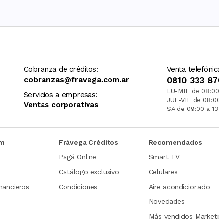
Cobranza de créditos:
Venta telefónic
cobranzas@fravega.com.ar
0810 333 87
LU-MIE de 08:00
Servicios a empresas:
JUE-VIE de 08:0
Ventas corporativas
SA de 09:00 a 13
om
Frávega Créditos
Recomendados
Pagá Online
Smart TV
Catálogo exclusivo
Celulares
nancieros
Condiciones
Aire acondicionado
Novedades
Más vendidos Market