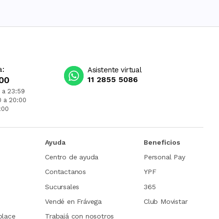
a:
Asistente virtual
00
11 2855 5086
 a 23:59
0 a 20:00
:00
Ayuda
Beneficios
Centro de ayuda
Personal Pay
Contactanos
YPF
Sucursales
365
Vendé en Frávega
Club Movistar
place
Trabajá con nosotros