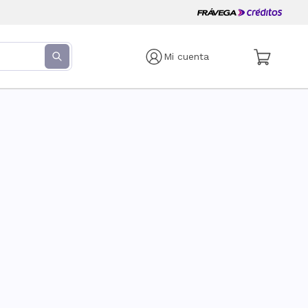
Mi cuenta
s